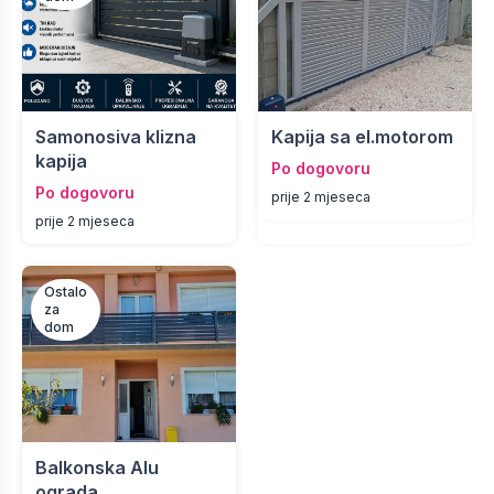
Samonosiva klizna
Kapija sa el.motorom
kapija
Po dogovoru
Po dogovoru
prije 2 mjeseca
prije 2 mjeseca
Ostalo
za
dom
Balkonska Alu
ograda