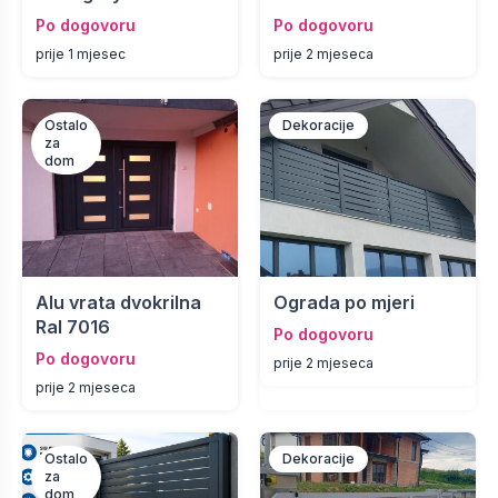
Po dogovoru
Po dogovoru
prije 1 mjesec
prije 2 mjeseca
Ostalo
Dekoracije
za
dom
Alu vrata dvokrilna
Ograda po mjeri
Ral 7016
Po dogovoru
Po dogovoru
prije 2 mjeseca
prije 2 mjeseca
Ostalo
Dekoracije
za
dom