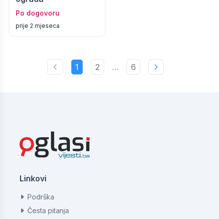
Po dogovoru
prije 2 mjeseca
1
2
…
6
Linkovi
Podrška
Česta pitanja