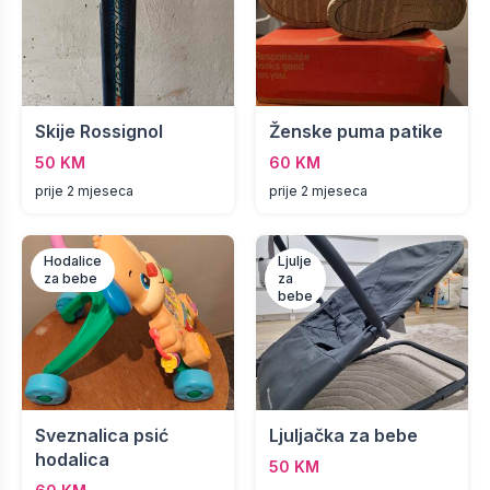
Skije Rossignol
Ženske puma patike
50 KM
60 KM
prije 2 mjeseca
prije 2 mjeseca
Hodalice
Ljulje
za bebe
za
bebe
Sveznalica psić
Ljuljačka za bebe
hodalica
50 KM