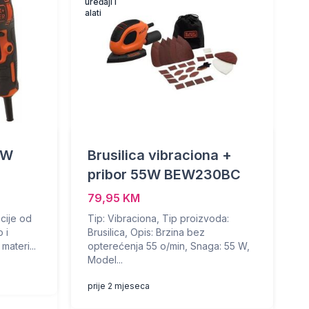
uređaji i
alati
0W
Brusilica vibraciona +
pribor 55W BEW230BC
79,95 KM
cije od
Tip: Vibraciona, Tip proizvoda:
 i
Brusilica, Opis: Brzina bez
materi...
opterećenja 55 o/min, Snaga: 55 W,
Model...
prije 2 mjeseca