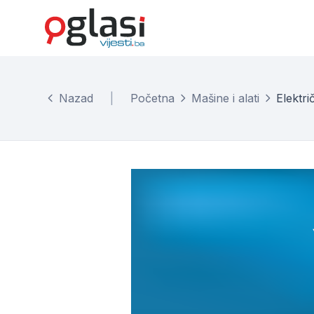
Nazad
|
Početna
Mašine i alati
Električ