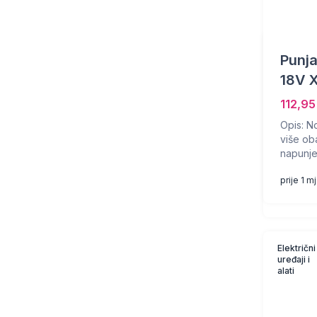
Punja
18V 
112,9
Opis: N
više ob
napunjen
prije 1 
Električni
uređaji i
alati