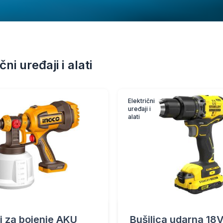
čni uređaji i alati
Električni
uređaji i
alati
lj za bojenje AKU
Bušilica udarna 18