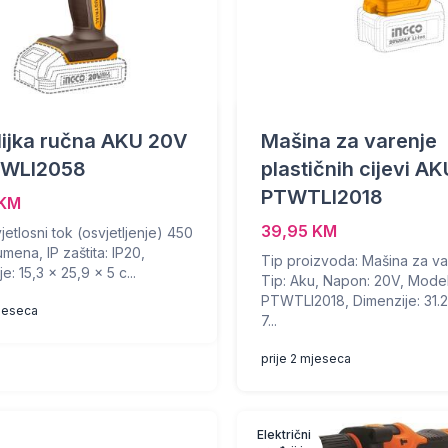
lijka ručna AKU 20V
Mašina za varenje
WLI2058
plastičnih cijevi A
PTWTLI2018
 KM
39,95 KM
jetlosni tok (osvjetljenje) 450
mena, IP zaštita: IP20,
Tip proizvoda: Mašina za va
e: 15,3 x 25,9 x 5 c...
Tip: Aku, Napon: 20V, Model
PTWTLI2018, Dimenzije: 31.2
mjeseca
7...
prije 2 mjeseca
Električni