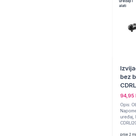
uređaji i
alati
Izvij
bez b
CDRL
94,95
Opis: O
Napomen
uređaj, 
CDRLI20
prije 2 