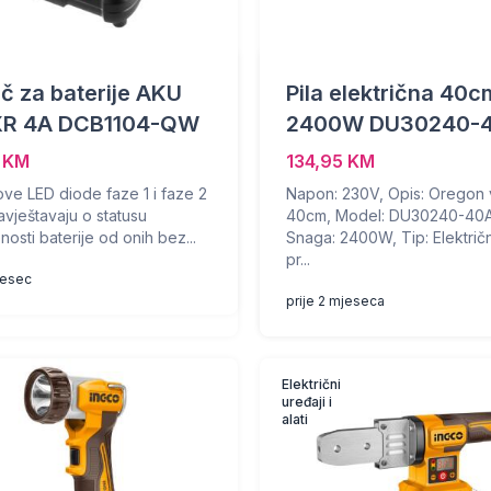
č za baterije AKU
Pila električna 40c
XR 4A DCB1104-QW
2400W DU30240-
5 KM
134,95 KM
ove LED diode faze 1 i faze 2
Napon: 230V, Opis: Oregon 
avještavaju o statusu
40cm, Model: DU30240-40A
osti baterije od onih bez...
Snaga: 2400W, Tip: Električ
pr...
mjesec
prije 2 mjeseca
Električni
uređaji i
alati