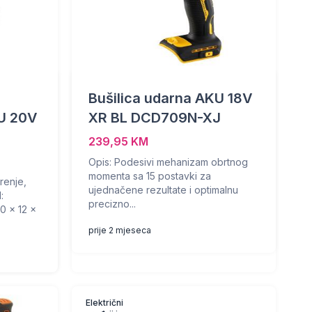
Bušilica udarna AKU 18V
KU 20V
XR BL DCD709N-XJ
239,95 KM
Opis: Podesivi mehanizam obrtnog
momenta sa 15 postavki za
renje,
ujednačene rezultate i optimalnu
:
precizno...
0 x 12 x
prije 2 mjeseca
Električni