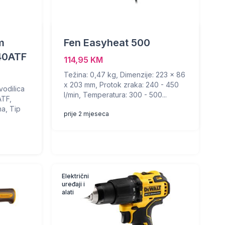
m
Fen Easyheat 500
40ATF
114,95 KM
Težina: 0,47 kg, Dimenzije: 223 x 86
x 203 mm, Protok zraka: 240 - 450
vodilica
l/min, Temperatura: 300 - 500...
TF,
na, Tip
prije 2 mjeseca
Električni
uređaji i
alati