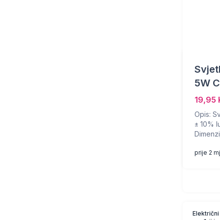
Svjet
5W C
19,95
Opis: Sv
± 10% lu
Dimenzij
prije 2 
Električni