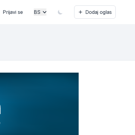
Prijavi se
BS
Dodaj oglas
Bosanski
English