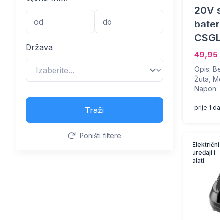
20V 
bater
CSGL
Država
49,95
Opis: Be
Žuta, M
Napon: 2
prije 1 d
Traži
Poništi filtere
Električni
uređaji i
alati