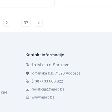
2
…
37
Kontakt informacije
Radio M d.o.o Sarajevo
Igmanska b.b. 71320 Vogošća
(+387) 33 666 822
redakcija@vijesti.ba
 igre
www.vijesti.ba