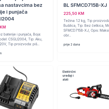
sa nastavcima bez
BL SFMCD715B-XJ
ije i punjača
225,50 KM
I2004
Težina: 1.2 kg, Tip proizvod
Bušilica, Tip: Bez četkica, M
 KM
SFMCD715B-XJ, Opis: Maksi
z baterije i punjača, Boja:
obr...
odel: CSGLI2004, Tip: Aku,
0V, Tip proizvoda: piš...
prije 2 dana
an
Električni
uređaji i
alati