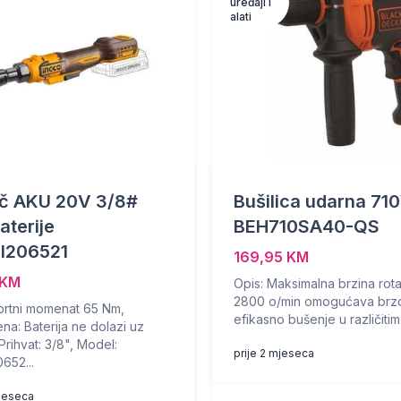
uređaji i
alati
ač AKU 20V 3/8#
Bušilica udarna 71
aterije
BEH710SA40-QS
I206521
169,95 KM
 KM
Opis: Maksimalna brzina rota
2800 o/min omogućava brzo
brtni momenat 65 Nm,
efikasno bušenje u različitim 
a: Baterija ne dolazi uz
Prihvat: 3/8", Model:
prije 2 mjeseca
652...
mjeseca