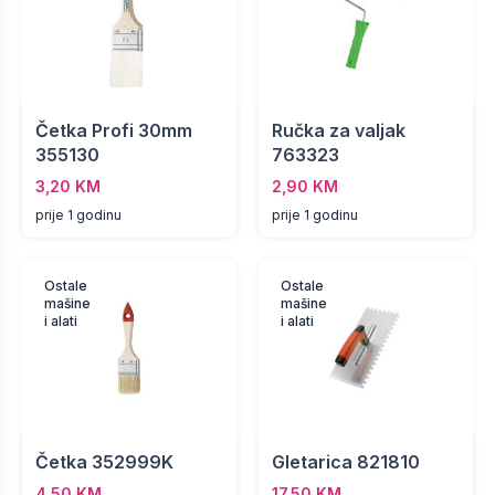
Četka Profi 30mm
Ručka za valjak
355130
763323
3,20 KM
2,90 KM
prije 1 godinu
prije 1 godinu
Ostale
Ostale
mašine
mašine
i alati
i alati
Četka 352999K
Gletarica 821810
4,50 KM
17,50 KM