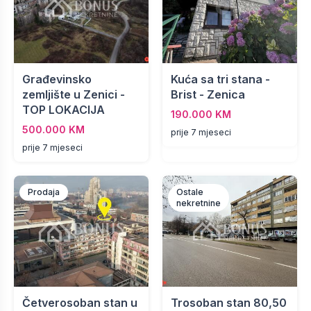
Građevinsko
Kuća sa tri stana -
zemljište u Zenici -
Brist - Zenica
TOP LOKACIJA
190.000 KM
500.000 KM
prije 7 mjeseci
prije 7 mjeseci
Prodaja
Ostale
nekretnine
Četverosoban stan u
Trosoban stan 80,50