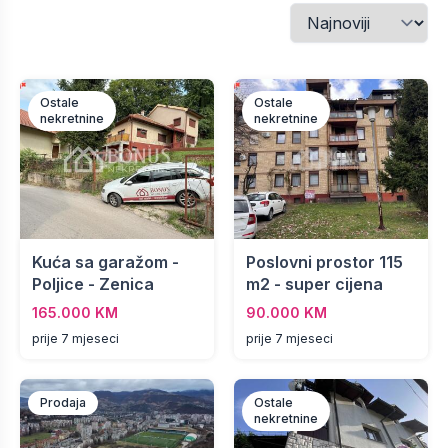
Ostale
Ostale
nekretnine
nekretnine
Kuća sa garažom -
Poslovni prostor 115
Poljice - Zenica
m2 - super cijena
165.000 KM
90.000 KM
prije 7 mjeseci
prije 7 mjeseci
Prodaja
Ostale
nekretnine