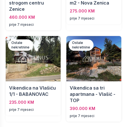
strogom centru
m2 - Nova Zenica
Zenice
275.000 KM
460.000 KM
prije 7 mjeseci
prije 7 mjeseci
Ostale
Ostale
nekretnine
nekretnine
Vikendica na Vlašiću
Vikendica sa tri
1/1 - BABANOVAC
apartmana - Vlašić -
TOP
235.000 KM
390.000 KM
prije 7 mjeseci
prije 7 mjeseci