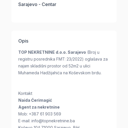
Sarajevo - Centar
Opis
TOP NEKRETNINE d.o.o. Sarajevo
(Broj u
registru posrednika FMT: 23/2022) oglašava za
najam skladišni prostor od 52m2 u ulici
Muhameda Hadžijahića na Koševskom brdu.
Kontakt
Naida Ćerimagić
Agent za nekretnine
Mob: +387 61 903 569
E-mail:
info@topnekretnine.ba
Koševo 10/I 71000 Sarajevo, BiH