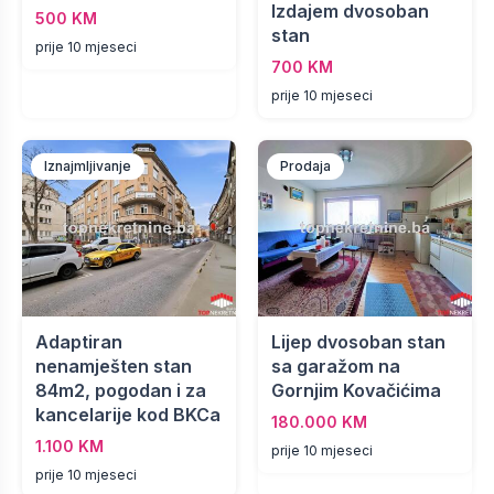
Izdajem dvosoban
500 KM
stan
prije 10 mjeseci
700 KM
prije 10 mjeseci
Iznajmljivanje
Prodaja
Adaptiran
Lijep dvosoban stan
nenamješten stan
sa garažom na
84m2, pogodan i za
Gornjim Kovačićima
kancelarije kod BKCa
180.000 KM
1.100 KM
prije 10 mjeseci
prije 10 mjeseci