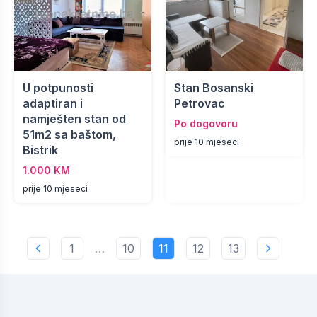
U potpunosti
Stan Bosanski
adaptiran i
Petrovac
namješten stan od
Po dogovoru
51m2 sa baštom,
prije 10 mjeseci
Bistrik
1.000 KM
prije 10 mjeseci
1
…
10
11
12
13