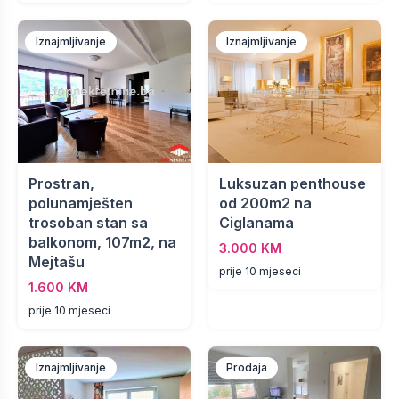
Iznajmljivanje
Iznajmljivanje
Prostran,
Luksuzan penthouse
polunamješten
od 200m2 na
trosoban stan sa
Ciglanama
balkonom, 107m2, na
3.000 KM
Mejtašu
prije 10 mjeseci
1.600 KM
prije 10 mjeseci
Iznajmljivanje
Prodaja