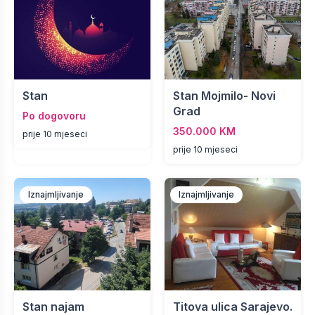
Stan
Stan Mojmilo- Novi
Grad
Po dogovoru
350.000 KM
prije 10 mjeseci
prije 10 mjeseci
Iznajmljivanje
Iznajmljivanje
Stan najam
Titova ulica Sarajevo.