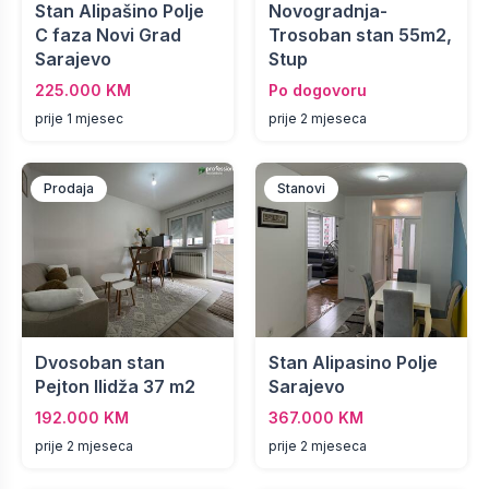
Stan Alipašino Polje
Novogradnja-
C faza Novi Grad
Trosoban stan 55m2,
Sarajevo
Stup
225.000 KM
Po dogovoru
prije 1 mjesec
prije 2 mjeseca
Prodaja
Stanovi
Dvosoban stan
Stan Alipasino Polje
Pejton Ilidža 37 m2
Sarajevo
192.000 KM
367.000 KM
prije 2 mjeseca
prije 2 mjeseca