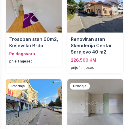
Trosoban stan 60m2,
Renoviran stan
Koševsko Brdo
Skenderija Centar
Sarajevo 40 m2
Po dogovoru
226.500 KM
prije 1 mjesec
prije 1 mjesec
Prodaja
Prodaja