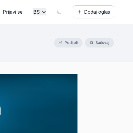
Prijavi se
BS
Dodaj oglas
Bosanski
English
Podijeli
Sačuvaj