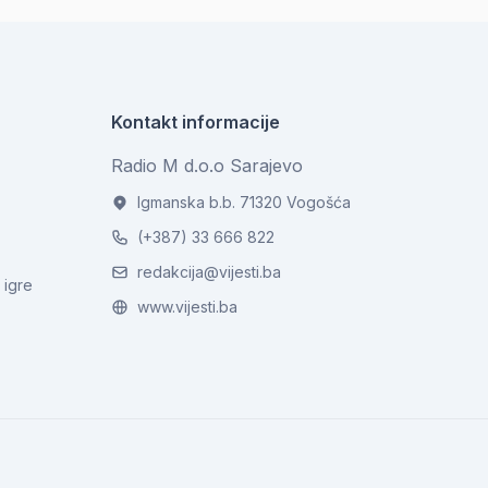
Kontakt informacije
Radio M d.o.o Sarajevo
Igmanska b.b. 71320 Vogošća
(+387) 33 666 822
redakcija@vijesti.ba
 igre
www.vijesti.ba