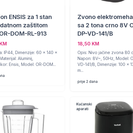
fon ENSIS za 1 stan
Zvono elektromeha
odatnom zaštitom
sa 2 tona crno 8V 
li OR-DOM-RL-913
DP-VD-141/B
 KM
18,50 KM
ta: IP44, Dimenzije: 60 x 140 x
Opis: Nivo jačine zvona 80 
aterijal: Aluminij,
Napon: 8V~, 50Hz, Model: 
kor: Ensis, Model: OR-DOM...
VD-141/B, Dimenzije: 100 x 1
m...
ana
prije 2 dana
Kućanski
aparati