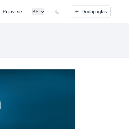
Prijavi se
BS
Dodaj oglas
Bosanski
English