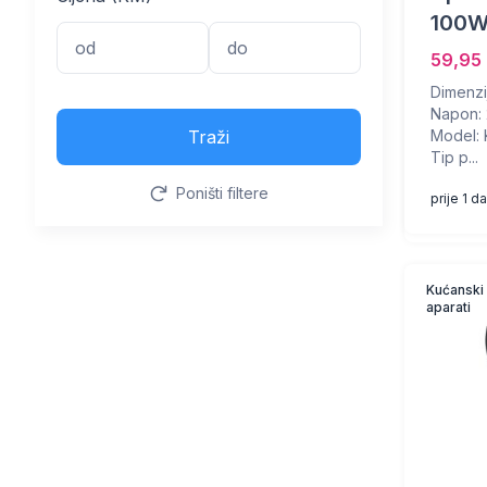
100
59,95
Dimenzij
Napon: 
Traži
Model:
Tip p...
Poništi filtere
prije 1 d
Kućanski
aparati