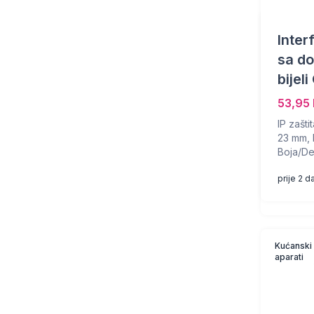
Inter
sa d
bije
53,95
IP zašti
23 mm, M
Boja/De
prije 2 d
Kućanski
aparati