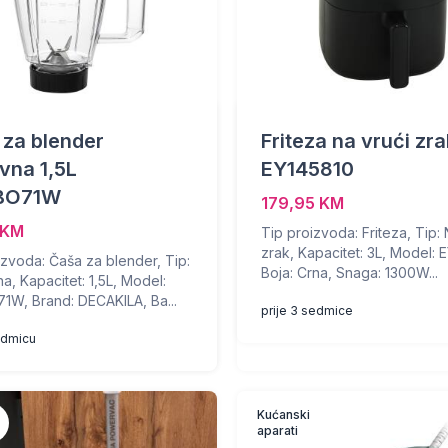
za blender
Friteza na vrući zr
vna 1,5L
EY145810
BO71W
179,95 KM
 KM
Tip proizvoda: Friteza, Tip: 
zrak, Kapacitet: 3L, Model: 
izvoda: Čaša za blender, Tip:
Boja: Crna, Snaga: 1300W...
a, Kapacitet: 1,5L, Model:
W, Brand: DECAKILA, Ba...
prije 3 sedmice
sedmicu
Kućanski
aparati