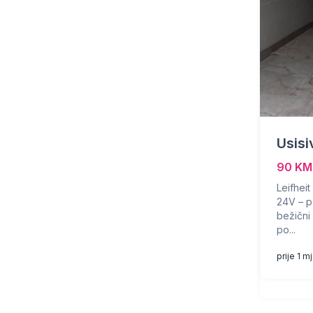
Usisi
90 KM
Leifhei
24V – p
bežični 
po...
prije 1 