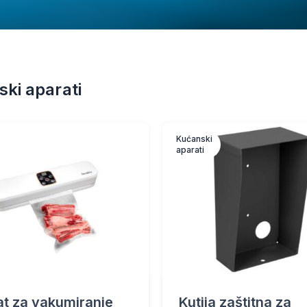
ki aparati
Kućanski
aparati
t za vakumiranje
Kutija zaštitna za