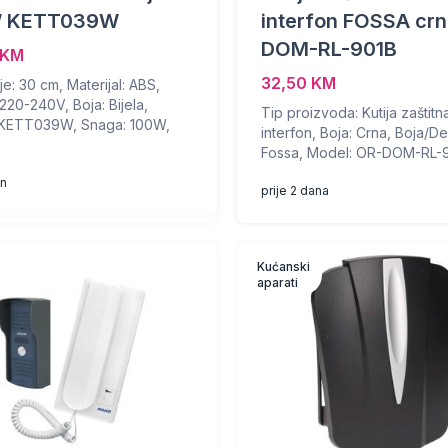
W KETT039W
interfon FOSSA crn
DOM-RL-901B
 KM
32,50 KM
e: 30 cm, Materijal: ABS,
220-240V, Boja: Bijela,
Tip proizvoda: Kutija zaštitn
 KETT039W, Snaga: 100W,
interfon, Boja: Crna, Boja/De
Fossa, Model: OR-DOM-RL-90
an
prije 2 dana
Kućanski
aparati