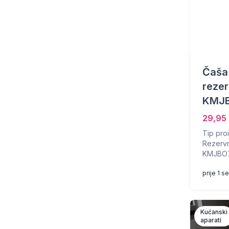
Čaša 
rezer
KMJ
29,95
Tip pro
Rezervn
KMJBO71
prije 1 
Kućanski
aparati