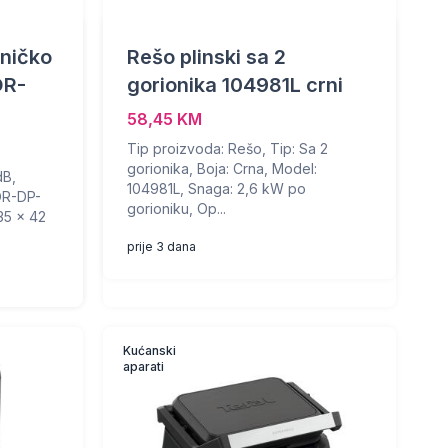
ničko
Rešo plinski sa 2
OR-
gorionika 104981L crni
58,45 KM
Tip proizvoda: Rešo, Tip: Sa 2
gorionika, Boja: Crna, Model:
dB,
104981L, Snaga: 2,6 kW po
OR-DP-
gorioniku, Op...
35 x 42
prije 3 dana
Kućanski
aparati