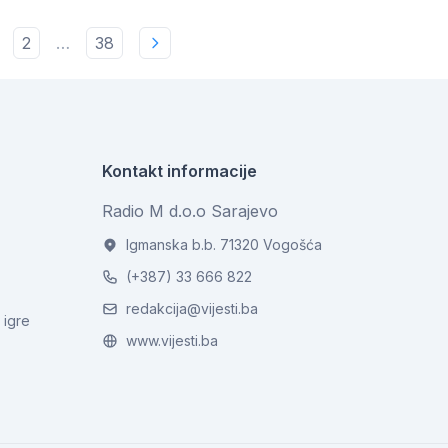
2
…
38
Kontakt informacije
Radio M d.o.o Sarajevo
Igmanska b.b. 71320 Vogošća
(+387) 33 666 822
redakcija@vijesti.ba
 igre
www.vijesti.ba