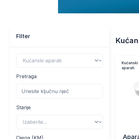
Filter
Kućans
Kućanski
aparati
Pretraga
Stanje
Apara
Cijena (KM)