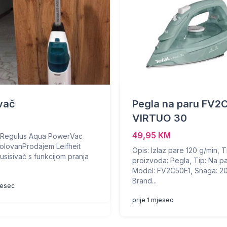
vač
Pegla na paru FV2
VIRTUO 30
49,95 KM
t Regulus Aqua PowerVac
olovanProdajem Leifheit
Opis: Izlaz pare 120 g/min, T
usisivač s funkcijom pranja
proizvoda: Pegla, Tip: Na pa
Model: FV2C50E1, Snaga: 2
Brand...
mjesec
prije 1 mjesec