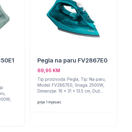
C50E1
Pegla na paru FV2867E0
69,95 KM
Tip proizvoda: Pegla, Tip: Na paru,
Model: FV2867E0, Snaga: 2500W,
ip
Dimenzije: 16 x 31 x 13.5 cm, Duž...
ru,
000W,
prije 1 mjesec