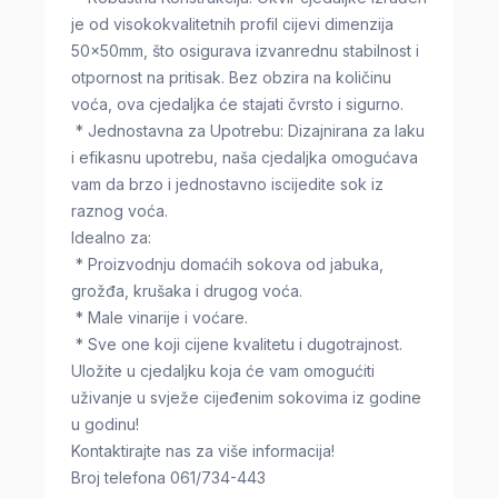
je od visokokvalitetnih profil cijevi dimenzija
50x50mm, što osigurava izvanrednu stabilnost i
otpornost na pritisak. Bez obzira na količinu
voća, ova cjedaljka će stajati čvrsto i sigurno.
* Jednostavna za Upotrebu: Dizajnirana za laku
i efikasnu upotrebu, naša cjedaljka omogućava
vam da brzo i jednostavno iscijedite sok iz
raznog voća.
Idealno za:
* Proizvodnju domaćih sokova od jabuka,
grožđa, krušaka i drugog voća.
* Male vinarije i voćare.
* Sve one koji cijene kvalitetu i dugotrajnost.
Uložite u cjedaljku koja će vam omogućiti
uživanje u svježe cijeđenim sokovima iz godine
u godinu!
Kontaktirajte nas za više informacija!
Broj telefona 061/734-443