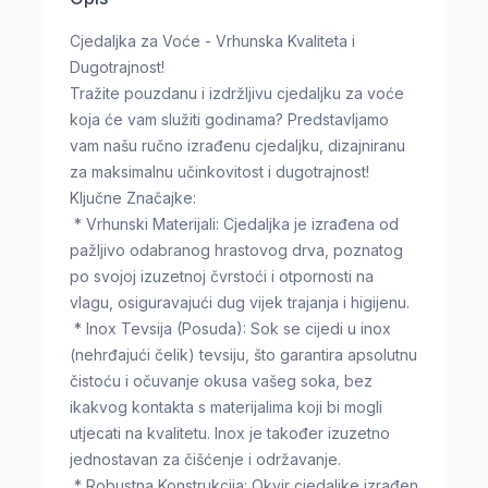
Cjedaljka za Voće - Vrhunska Kvaliteta i
Dugotrajnost!
Tražite pouzdanu i izdržljivu cjedaljku za voće
koja će vam služiti godinama? Predstavljamo
vam našu ručno izrađenu cjedaljku, dizajniranu
za maksimalnu učinkovitost i dugotrajnost!
Ključne Značajke:
* Vrhunski Materijali: Cjedaljka je izrađena od
pažljivo odabranog hrastovog drva, poznatog
po svojoj izuzetnoj čvrstoći i otpornosti na
vlagu, osiguravajući dug vijek trajanja i higijenu.
* Inox Tevsija (Posuda): Sok se cijedi u inox
(nehrđajući čelik) tevsiju, što garantira apsolutnu
čistoću i očuvanje okusa vašeg soka, bez
ikakvog kontakta s materijalima koji bi mogli
utjecati na kvalitetu. Inox je također izuzetno
jednostavan za čišćenje i održavanje.
* Robustna Konstrukcija: Okvir cjedaljke izrađen