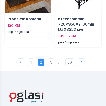
Prodajem komodu
Krevet metalni
720x950x2100mm
130 KM
DZX3353 sivi
prije 2 mjeseca
199,95 KM
prije 2 mjeseca
1
2
3
…
50