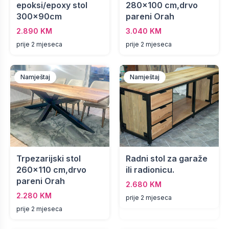
epoksi/epoxy stol
280x100 cm,drvo
300x90cm
pareni Orah
2.890 KM
3.040 KM
prije 2 mjeseca
prije 2 mjeseca
Namještaj
Namještaj
Trpezarijski stol
Radni stol za garaže
260x110 cm,drvo
ili radionicu.
pareni Orah
2.680 KM
2.280 KM
prije 2 mjeseca
prije 2 mjeseca