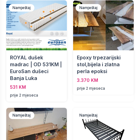
Namještaj
Namještaj
ROYAL dušek
Epoxy trpezarijski
madrac | OD 531KM |
stol,bijela i zlatna
EuroSan dušeci
perla epoksi
Banja Luka
3.370 KM
531 KM
prije 2 mjeseca
prije 2 mjeseca
Namještaj
Namještaj