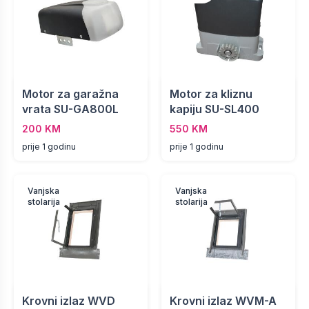
Motor za garažna
Motor za kliznu
vrata SU-GA800L
kapiju SU-SL400
200 KM
550 KM
prije 1 godinu
prije 1 godinu
Vanjska
Vanjska
stolarija
stolarija
Krovni izlaz WVD
Krovni izlaz WVM-A