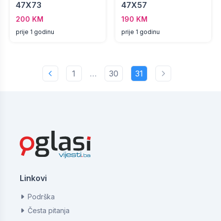
47X73
47X57
200 KM
190 KM
prije 1 godinu
prije 1 godinu
1
…
30
31
Linkovi
Podrška
Česta pitanja