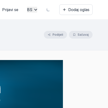
Prijavi se
BS
Dodaj oglas
Bosanski
English
Podijeli
Sačuvaj