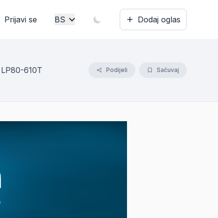
Prijavi se
BS
Dodaj oglas
Bosanski
English
i LP80-610T
Podijeli
Sačuvaj