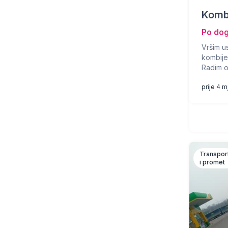
Komb
Po do
Vršim u
kombije
Radim o
prije 4 
Transpor
i promet