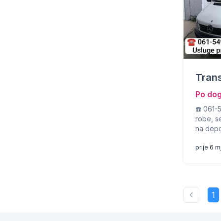
Trans
Po do
☎️ 061-
robe, s
na dep
prije 6 
1