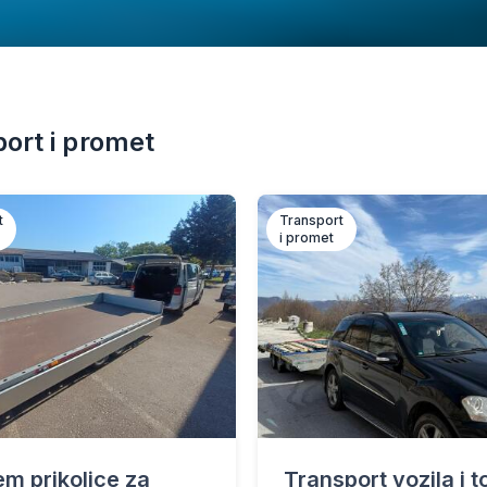
ort i promet
t
Transport
i promet
em prikolice za
Transport vozila i 