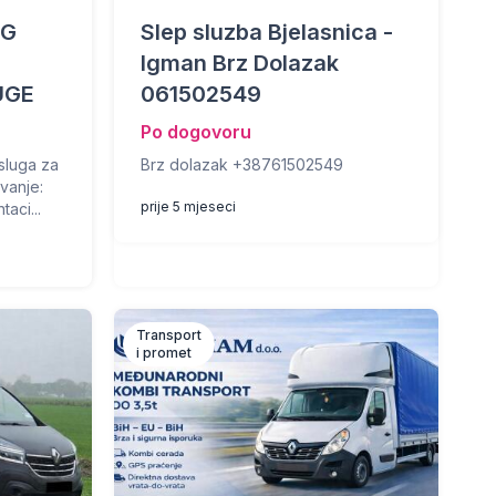
OG
Slep sluzba Bjelasnica -
Igman Brz Dolazak
UGE
061502549
Po dogovoru
sluga za
Brz dolazak +38761502549
vanje:
prije 5 mjeseci
aci...
Transport
i promet