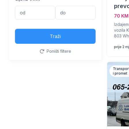
prevo
70 KM
Izdajem 
vozila 
Traži
803 Wha
prije 2 
Poništi filtere
Transpor
i promet