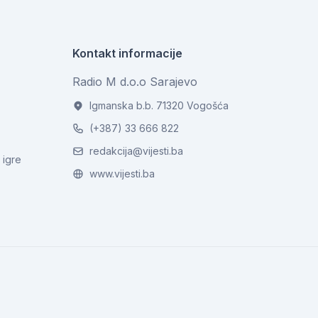
Kontakt informacije
Radio M d.o.o Sarajevo
Igmanska b.b. 71320 Vogošća
(+387) 33 666 822
redakcija@vijesti.ba
 igre
www.vijesti.ba