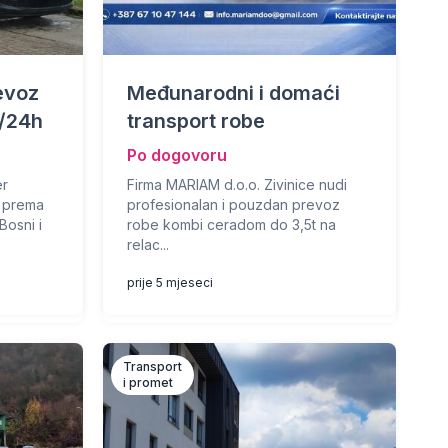
evoz
Međunarodni i domaći
0/24h
transport robe
Po dogovoru
er
Firma MARIAM d.o.o. Zivinice nudi
a prema
profesionalan i pouzdan prevoz
Bosni i
robe kombi ceradom do 3,5t na
relac...
prije 5 mjeseci
Transport
i promet