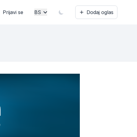
Prijavi se
BS
Dodaj oglas
Bosanski
English