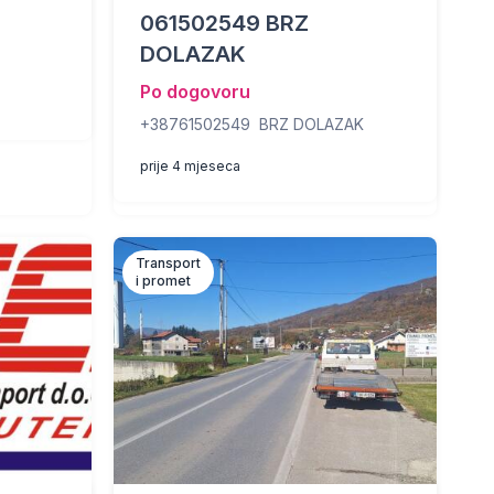
061502549 BRZ
DOLAZAK
Po dogovoru
+38761502549 BRZ DOLAZAK
prije 4 mjeseca
Transport
i promet