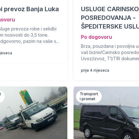
i prevoz Banja Luka
USLUGE CARINSK
POSREDOVANJA -
govoru
ŠPEDITERSKE USL
sluge prevoza robe i selidbi
m nosivosti do 3,5 tone.
Po dogovoru
dgovorno, pazim na vaše s...
Brza, pouzdana i povoljna u
vaš biznis!Carinsko posredo
mjeseca
Uvoz/izvoz, T1/TIR dokument
prije 4 mjeseca
t
Transport
i promet