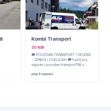
di
Kombi Transport
30 KM
🚚 POUZDAN TRANSPORT I SELIDBE
– ZENICA I CIJELA BiH 🚚Tražiš brz,
siguran i povoljan transport?Mi s...
prije 6 mjeseci