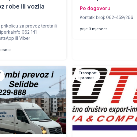
z robe ili vozila
Po dogovoru
Kontatk broj: 062-459/266
prikolicu za prevoz tereta ili
prije 3 mjeseca
KiperkaInfo 062 141
tsApp ili Viber
mjeseca
t
Transport
i promet