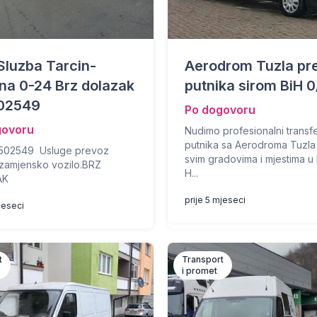
Sluzba Tarcin-
Aerodrom Tuzla pr
na 0-24 Brz dolazak
putnika sirom BiH 
02549
Po dogovoru
govoru
Nudimo profesionalni transf
putnika sa Aerodroma Tuzl
502549 Usluge prevoz
svim gradovima i mjestima u 
i zamjensko vozilo.BRZ
H...
AK
prije 5 mjeseci
jeseci
t
Transport
i promet