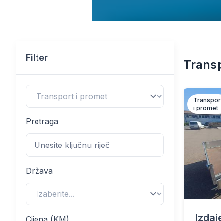
Filter
Transp
Transpor
i promet
Pretraga
Država
Izdaj
Cijena (KM)