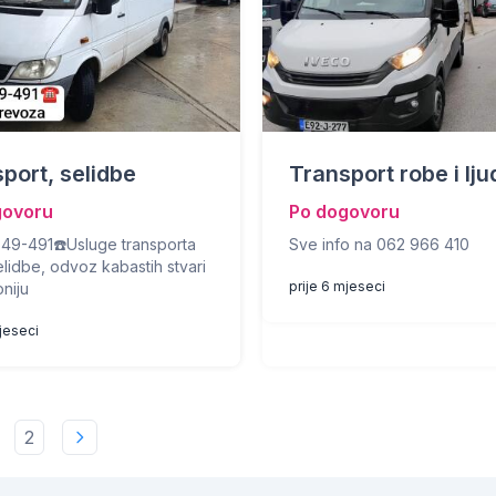
port, selidbe
Transport robe i lju
govoru
Po dogovoru
549-491☎️Usluge transporta
Sve info na 062 966 410
elidbe, odvoz kabastih stvari
prije 6 mjeseci
oniju
mjeseci
2