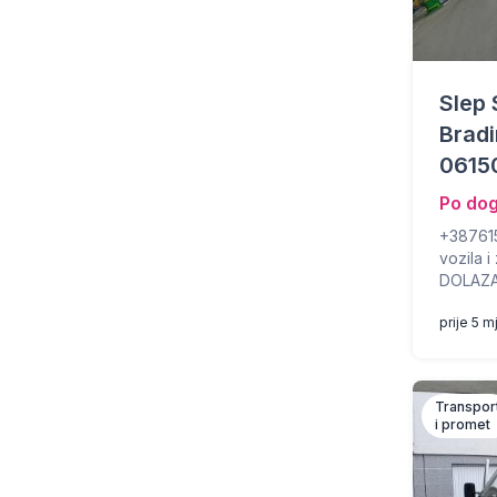
Slep 
Bradi
0615
Po do
+38761
vozila 
DOLAZ
prije 5 m
Transpor
i promet