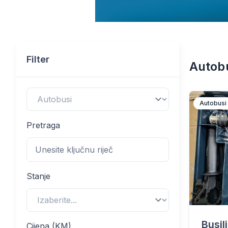
Filter
Autob
Autobusi
Pretraga
Stanje
Busil
Cijena (KM)