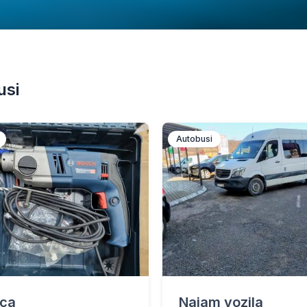
usi
Autobusi
ica
Najam vozila