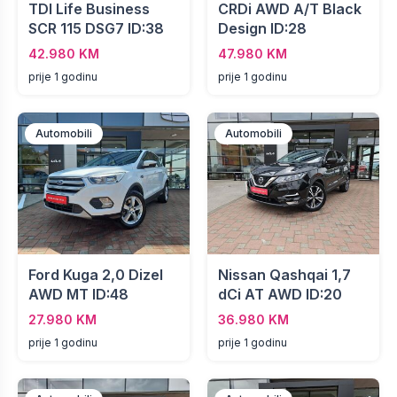
TDI Life Business
CRDi AWD A/T Black
SCR 115 DSG7 ID:38
Design ID:28
42.980 KM
47.980 KM
prije 1 godinu
prije 1 godinu
Automobili
Automobili
Ford Kuga 2,0 Dizel
Nissan Qashqai 1,7
AWD MT ID:48
dCi AT AWD ID:20
27.980 KM
36.980 KM
prije 1 godinu
prije 1 godinu