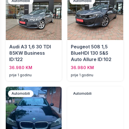
Automobili
Automobili
Audi A3 1,6 30 TDI
Peugeot 508 1,5
85KW Business
BlueHDI 130 S&S
ID:122
Auto Allure ID:102
36.980 KM
36.980 KM
prije 1 godinu
prije 1 godinu
Automobili
Automobili