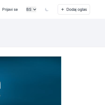
Prijavi se
BS
Dodaj oglas
Bosanski
English