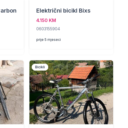
Carbon
Električni bicikl Bixs
4.150 KM
0603155904
prije 5 mjeseci
Bicikli