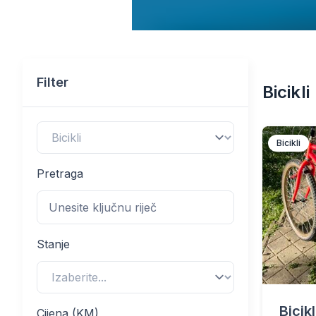
Filter
Bicikli
Bicikli
Pretraga
Stanje
Bicik
Cijena (KM)