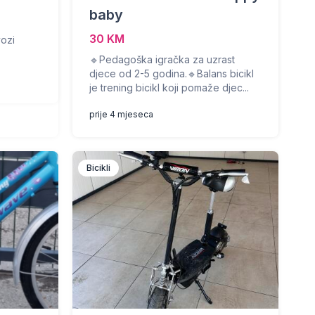
baby
30 KM
vozi
🔹Pedagoška igračka za uzrast
djece od 2-5 godina.🔹Balans bicikl
je trening bicikl koji pomaže djec...
prije 4 mjeseca
Bicikli