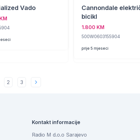
alized Vado
Cannondale elektri
bicikl
 KM
1.800 KM
5904
500W0603155904
jeseci
prije 5 mjeseci
2
3
Kontakt informacije
Radio M d.o.o Sarajevo