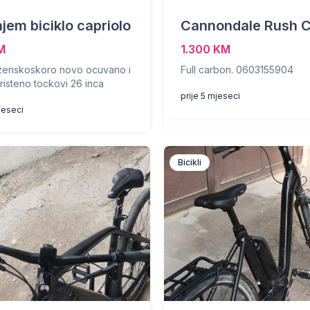
jem biciklo capriolo
Cannondale Rush 
M
1.300 KM
 zenskoskoro novo ocuvano i
Full carbon. 0603155904
risteno tockovi 26 inca
prije 5 mjeseci
jeseci
Bicikli