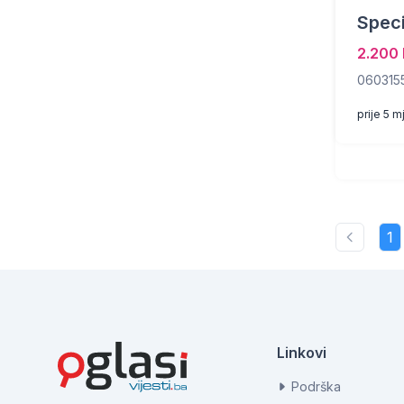
Speci
2.200
060315
prije 5 m
1
Linkovi
Podrška