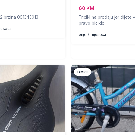
60 KM
 12 brzina 061343913
Tricikl na prodaju jer dijete 
pravo biciklo
mjeseca
prije 3 mjeseca
Bicikli