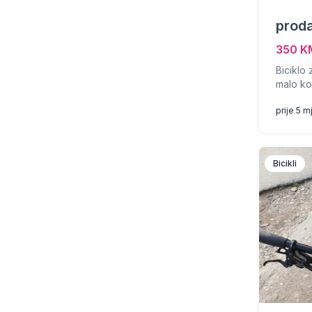
proda
350 K
Biciklo
malo ko
prije 5 m
Bicikli