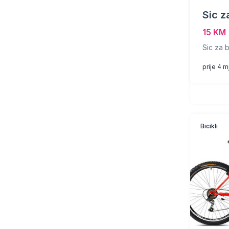
Sic z
15 KM
Sic za b
prije 4 
Bicikli