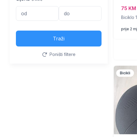
75 KM
Biciklo
prije 2 
Traži
Poništi filtere
Bicikli