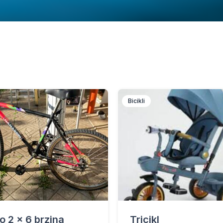
Bicikli
lo 2 x 6 brzina
Tricikl