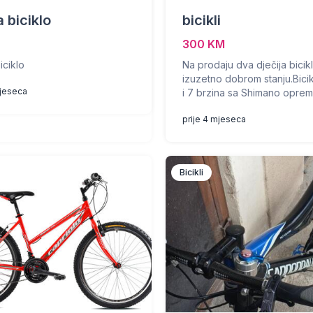
a biciklo
bicikli
300 KM
iciklo
Na prodaju dva dječija bicik
izuzetno dobrom stanju.Bicik
mjeseca
i 7 brzina sa Shimano opremo
prije 4 mjeseca
Bicikli