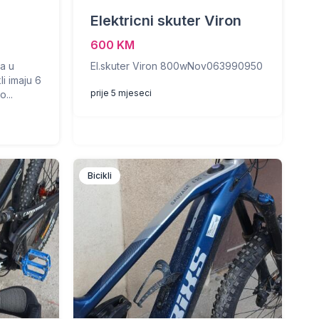
Elektricni skuter Viron
600 KM
la u
El.skuter Viron 800wNov063990950
li imaju 6
prije 5 mjeseci
...
Bicikli