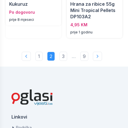
Kukuruz
Hrana za ribice 55g
Mini Tropical Pellets
Po dogovoru
DP103A2
prije 8 mjeseci
4,95 KM
prije 1 godinu
1
2
3
…
9
Linkovi
Podrška