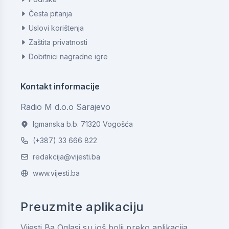
Česta pitanja
Uslovi korištenja
Zaštita privatnosti
Dobitnici nagradne igre
Kontakt informacije
Radio M d.o.o Sarajevo
Igmanska b.b. 71320 Vogošća
(+387) 33 666 822
redakcija@vijesti.ba
www.vijesti.ba
Preuzmite aplikaciju
Vijesti.Ba Oglasi su još bolji preko aplikacija.