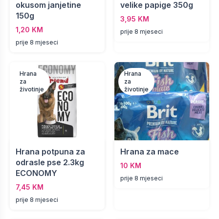
okusom janjetine
velike papige 350g
150g
3,95 KM
1,20 KM
prije 8 mjeseci
prije 8 mjeseci
Hrana
Hrana
za
za
životinje
životinje
Hrana potpuna za
Hrana za mace
odrasle pse 2.3kg
10 KM
ECONOMY
prije 8 mjeseci
7,45 KM
prije 8 mjeseci