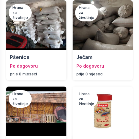
Hrana
Hrana
za
za
životinje
životinje
Pšenica
Ječam
Po dogovoru
Po dogovoru
prije 8 mjeseci
prije 8 mjeseci
Hrana
Hrana
za
za
životinje
životinje