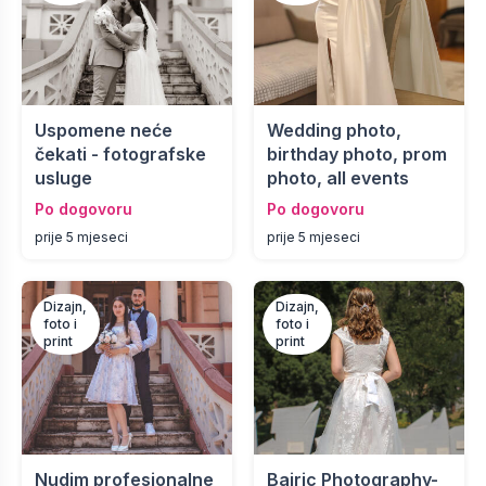
Uspomene neće
Wedding photo,
čekati - fotografske
birthday photo, prom
usluge
photo, all events
Po dogovoru
Po dogovoru
prije 5 mjeseci
prije 5 mjeseci
Dizajn,
Dizajn,
foto i
foto i
print
print
Nudim profesionalne
Bajric Photography-