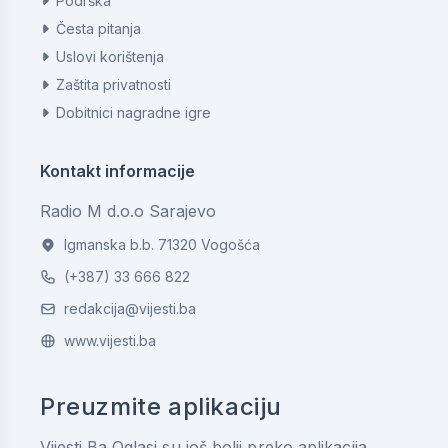
Podrška
Česta pitanja
Uslovi korištenja
Zaštita privatnosti
Dobitnici nagradne igre
Kontakt informacije
Radio M d.o.o Sarajevo
Igmanska b.b. 71320 Vogošća
(+387) 33 666 822
redakcija@vijesti.ba
www.vijesti.ba
Preuzmite aplikaciju
Vijesti.Ba Oglasi su još bolji preko aplikacija.