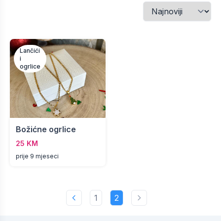
Lančići
i
ogrlice
Božićne ogrlice
25 KM
prije 9 mjeseci
1
2