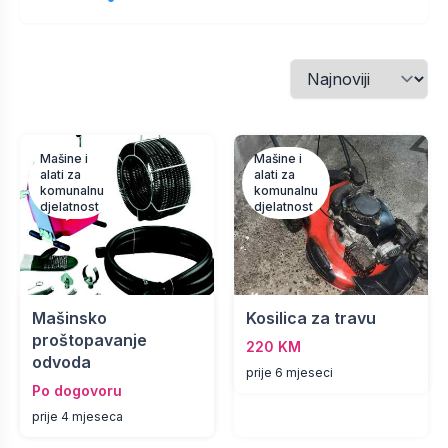
Mašine i
Mašine i
alati za
alati za
komunalnu
komunalnu
djelatnost
djelatnost
Mašinsko
Kosilica za travu
proštopavanje
220 KM
odvoda
prije 6 mjeseci
Po dogovoru
prije 4 mjeseca