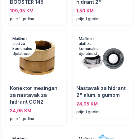
BOOSTER 145
hidrant 2"
109,95 KM
1,50 KM
prije 1 godinu
prije 1 godinu
Mašine i
Mašine i
alati za
alati za
komunalnu
komunalnu
djelatnost
djelatnost
Konektor mesingani
Nastavak za hidrant
za nastavak za
2" alum. s gumom
hidrant CON2
24,95 KM
34,95 KM
prije 1 godinu
prije 1 godinu
Mašine i
Mašine i