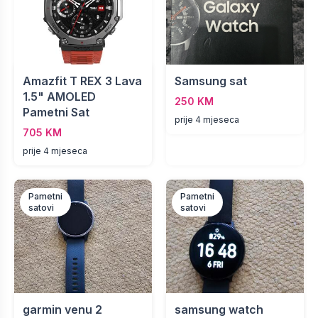
Amazfit T REX 3 Lava
Samsung sat
1.5" AMOLED
250 KM
Pametni Sat
prije 4 mjeseca
705 KM
prije 4 mjeseca
Pametni
Pametni
satovi
satovi
garmin venu 2
samsung watch