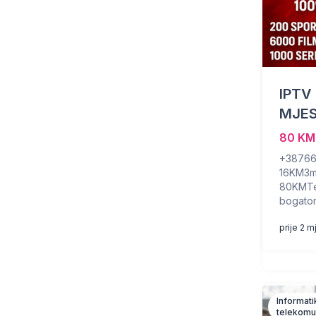
IPTV
MJES
80 KM
+38766
16KM3m
80KMTes
bogatom
prije 2 
Informati
telekomu