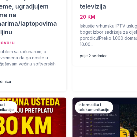
leme, ugradjujem
televizija
eme na
20 KM
narima/laptopovima
Iskusite vrhunsku IPTV uslu
ljinu
bogat izbor sadržaja za cije
porodicu!Preko 1.000 domać
govoru
10.00...
roblem sa računarom, a
prije 2 sedmice
vremena da ga nosite u
Rješavam većinu softverskih
sedmicu
ka i
Informatika i
nikacije
telekomunikacije