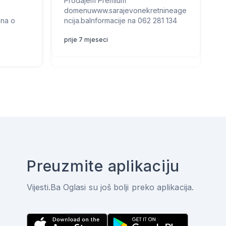
Prodajem Premium
domenuwww.sarajevonekretnineage
ona o
ncija.baInformacije na 062 281 134
prije 7 mjeseci
Preuzmite aplikaciju
Vijesti.Ba Oglasi su još bolji preko aplikacija.