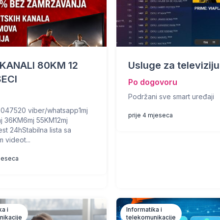
 KANALI 80KM 12
Usluge za televiziju
ECI
Po dogovoru
Podržani sve smart uređaji
047520 viber/whatsapp1mj
prije 4 mjeseca
j 36KM6mj 55KM12mj
t 24hStabilna lista sa
 videot...
mjeseca
ka i
Informatika i
nikacije
telekomunikacije