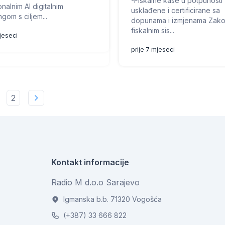
-Fiskalne kase u potpunosti
nalnim AI digitalnim
usklađene i certificirane sa
gom s ciljem...
dopunama i izmjenama Zak
fiskalnim sis...
mjeseci
prije 7 mjeseci
2
Kontakt informacije
Radio M d.o.o Sarajevo
Igmanska b.b. 71320 Vogošća
(+387) 33 666 822