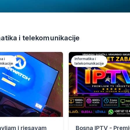
atika i telekomunikacije
ka i
Informatika i
nikacije
telekomunikacije
vljam i rjesavam
Bosna IPTV - Prem