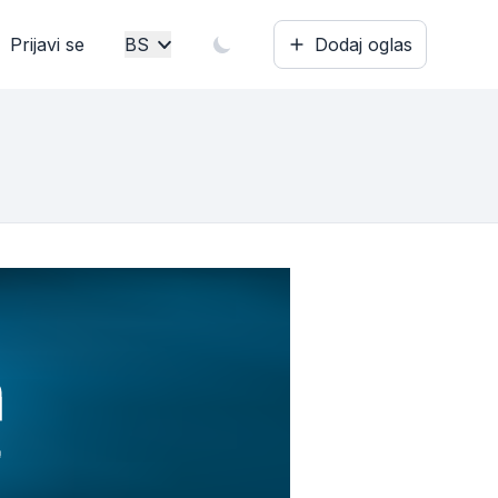
Prijavi se
BS
Dodaj oglas
Bosanski
English