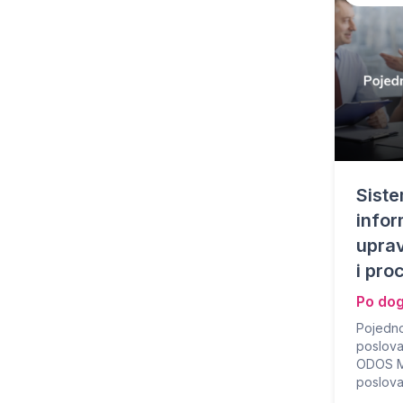
Sist
infor
upra
i pro
Po do
Pojedno
poslova
ODOS Mo
poslovan