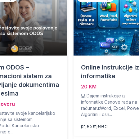
em ODOS –
Online instrukcije i
macioni sistem za
informatike
vljanje dokumentima
20 KM
cesima
💻 Dajem instrukcije iz
informatike.Osnove rada na
govoru
računaru:Word, Excel, Powe
stavite svoje kancelarijsko
Algoritmi i osn...
nje sa sistemom
dul Kancelarijsko
prije 5 mjeseci
je o...