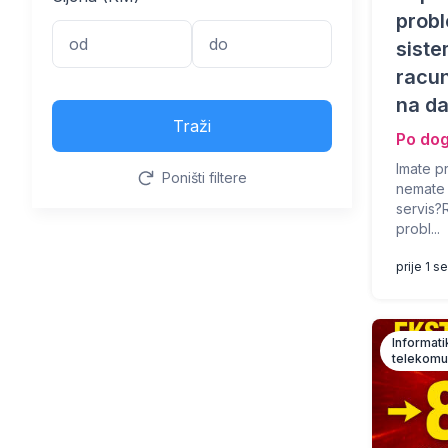
prob
sist
racu
na da
Traži
Po do
Imate p
Poništi filtere
nemate 
servis?
probl...
prije 1 
Informati
telekomu