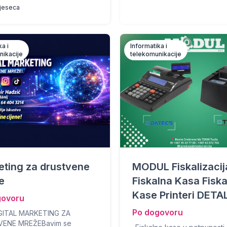
mjeseca
ka i
Informatika i
nikacije
telekomunikacije
eting za drustvene
MODUL Fiskalizacij
e
Fiskalna Kasa Fisk
Kase Printeri DET
govoru
Po dogovoru
IGITAL MARKETING ZA
ENE MREŽEBavim se