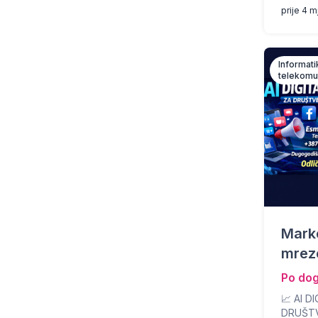
prije 4 
Informati
telekomu
Mark
mrez
Po do
📈 AI D
DRUŠTV