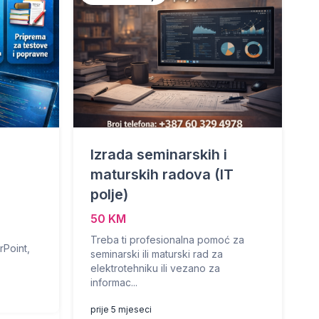
z
Izrada seminarskih i
maturskih radova (IT
polje)
50 KM
Treba ti profesionalna pomoć za
rPoint,
seminarski ili maturski rad za
elektrotehniku ili vezano za
informac...
prije 5 mjeseci